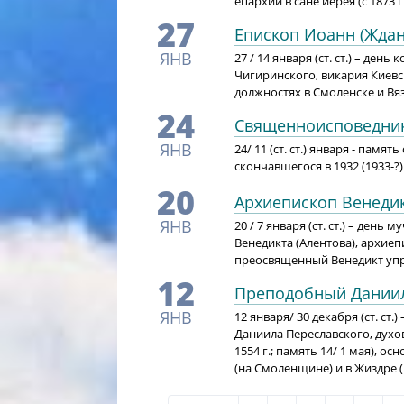
епархии в сане иерея (с 1873 
27
Епископ Иоанн (Ждан
ЯНВ
27 / 14 января (ст. ст.) – д
Чигиринского, викария Киевск
должностях в Смоленске и Вязь
24
Священноисповедник
ЯНВ
24/ 11 (ст. ст.) января - па
скончавшегося в 1932 (1933-?)
20
Архиепископ Венедик
ЯНВ
20 / 7 января (ст. ст.) – де
Венедикта (Алентова), архиеп
преосвященный Венедикт упр
12
Преподобный Даниил
ЯНВ
12 января/ 30 декабря (ст. ст
Даниила Переславского, духо
1554 г.; память 14/ 1 мая), 
(на Смоленщине) и в Жиздре 