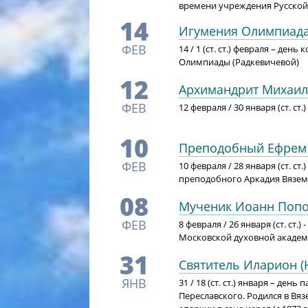
времени учреждения Русской 
14
Игумения Олимпиада
ФЕВ
14 / 1 (ст. ст.) февраля – д
Олимпиады (Радкевичевой)
12
Архимандрит Михаил 
ФЕВ
12 февраля / 30 января (ст. с
10
Преподобный Ефрем
ФЕВ
10 февраля / 28 января (ст. 
преподобного Аркадия Вязем
08
Мученик Иоанн Поп
ФЕВ
8 февраля / 26 января (ст. ст.
Московской духовной академ
31
Святитель Иларион 
ЯНВ
31 / 18 (ст. ст.) января – де
Переславского. Родился в Вяз