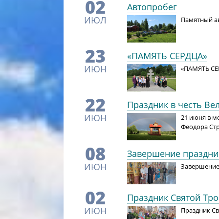
02
Автопробег
ИЮЛ
Памятный ав
23
«ПАМЯТЬ СЕРДЦА»
ИЮН
«ПАМЯТЬ СЕ
22
Праздник в честь Ве
ИЮН
21 июня в м
Феодора Ст
08
Завершение праздни
ИЮН
Завершение
02
Праздник Святой Тр
ИЮН
Праздник С