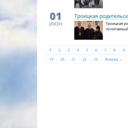
01
Троицкая родительск
ИЮН
Троицкая ро
почитаемый
1
2
3
4
5
6
7
8
9
19
20
21
22
23
Вперёд →