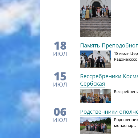
18
Память Преподобног
ИЮЛ
18 июля Це
Радонежско
15
Бессребреники Косм
Сербская
ИЮЛ
Бессребрени
06
Родственники ополче
ИЮЛ
Родственник
монастырь