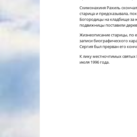
Схимонахиня Рахиль скончалас
старица и предсказывала, по
Богородицы на кладбище за ю
подвижницы поставили дере
Жизнеописание старицы, по е
записи биографического характ
Сергия был прерван его кончи
К лику местночтимых святых
июля 1996 года.