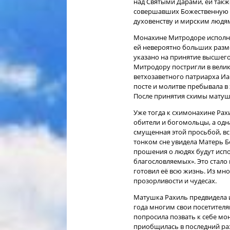
над Святыми Дарами, ей такж
совершавших Божественную л
духовенству и мирским людя
Монахине Митродоре исполнил
ей невероятно больших разме
указано на принятие высшего
Митродору постригли в велик
ветхозаветного патриарха Иако
посте и молитве пребывала в
После принятия схимы матуш
Уже тогда к схимонахине Рах
обители и богомольцы, а одн
смущенная этой просьбой, всю
тонком сне увидела Матерь Бо
прошения о людях будут испо
благословляемых». Это стало 
готовил её всю жизнь. Из мн
прозорливости и чудесах.
Матушка Рахиль предвидела и
года многим свои посетителям
попросила позвать к себе мо
приобщилась в последний раз