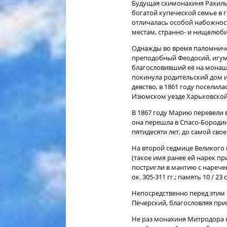
Будущая схимонахиня Рахиль 
богатой купеческой семье в 
отличалась особой набожнос
местам, странно- и нищелюб
Однажды во время паломниче
преподобный Феодосий, игумен
благословивший её на монаше
покинула родительский дом 
девство, в 1861 году поселил
Изюмском уезде Харьковской
В 1867 году Марию перевели 
она перешла в Спасо-Бородин
пятидесяти лет, до самой сво
На второй седмице Великого 
(такое имя ранее ей нарек п
постригли в мантию с нареч
ок. 305-311 гг.; память 10 / 
Непосредственно перед этим
Печерский, благословляя прин
Не раз монахиня Митродора с