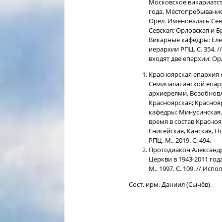
Московское викариатст
года. Местопребывание 
Орел. Именовалась Севс
Севская; Орловская и Б
Викарные кафедры: Елец
иерархии РПЦ. С. 354. 
входят две епархии: Ор
Красноярская епархия о
Семипалатинской епарх
архиереями. Возобновл
Красноярская; Красноя
кафедры: Минусинская, 
время в состав Красно
Енисейская, Канская, Н
РПЦ. М., 2019. С. 494.
Протодиакон Александр
Церкви в 1943-2011 годах
М., 1997. С. 109. // И
Сост. ирм. Даниил (Сычёв).