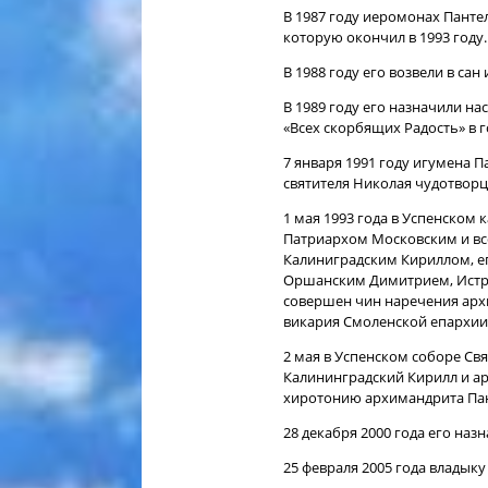
В 1987 году иеромонах Пант
которую окончил в 1993 году.
В 1988 году его возвели в сан
В 1989 году его назначили н
«Всех скорбящих Радость» в 
7 января 1991 году игумена 
святителя Николая чудотворц
1 мая 1993 года в Успенском
Патриархом Московским и все
Калиниградским Кириллом, е
Оршанским Димитрием, Истр
совершен чин наречения арх
викария Смоленской епархии.
2 мая в Успенском соборе Св
Калининградский Кирилл и а
хиротонию архимандрита Пан
28 декабря 2000 года его наз
25 февраля 2005 года владыку