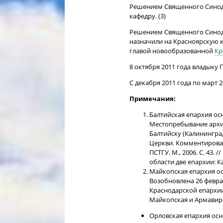
Решением Священного Синода 
кафедру. (3)
Решением Священного Синода
назначили на Красноярскую 
главой новообразованной
Кр
8 октября 2011 года владыку
С декабря 2011 года по март 
Примечания:
Балтийская епархия осн
Местопребывание архие
Балтийску (Калинингра
Церкви. Комментирован
ПСТГУ. М., 2006. С. 43
области две епархии: 
Майкопская епархия осн
Возобновлена 26 феврал
Краснодарской епархии
Майкопская и Армавирск
Орловская епархия осно