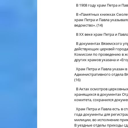
В 1908 году храм Петра и Пав
В «Памятных книжках Смолен
храм Петра и Павла указывалс
ведомство». (14)
В ХХ веке храм Петра и Павла
В документах Вяземского упр
действующих церквей города
Комиссии по проведению в жи
других храмов указана и «Его
Храм Петра и Павла указан в
Административного отдела Вя
(16)
В Актах осмотров церковных 
хранящихся в документах От
комитета, сохранился докумен
Храм Петра и Павла есть в с
года документы для регистра
милиции, во исполнение прик
В уездные отделы приходы сда