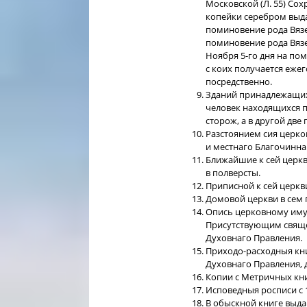
Московской (Л. 55) Сох
копейки серебром выда
поминовение рода Вязе
поминовение рода Вязе
Ноября 5-го дня на по
с коих получается ежег
посредственно.
Зданий принадлежащих 
человек находящихся п
сторож, а в другой дв
Разстоянием сия церков
и местнаго Благочиннаг
Ближайшие к сей церкв
в полверсты.
Приписной к сей церкви
Домовой церкви в сем 
Опись церковному имущ
Присутствующим свяще
Духовнаго Правления.
Приходо-расходныя кн
Духовнаго Правления, д
Копии с Метричных книг
Исповедныя росписи с 1
В обыскной книге выда