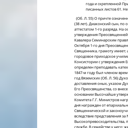
года и скрепленной П
писанных листов 61. Н
(Об. Л. 55) О причте означе
(38 лет). Диаконский сын, по
аттестатом 1-го разряда. На
утверждения Преосвященней
Кавалера Семинарским правле
Октября 1-го дня Преосвяще
Священника, грамоту имеет; а
городовое приходское учили
Консистории с утверждения Ег
определен преподавать катех
1847-м году был членом врем
год Вяземских (Об. Л. 56) Ду
доставления оных, указом Ду
Его Преосвященства, со внесе
основании Высочайше утвержд
Комитета Г.Г. Министров нагр
дня награжден от епархиальн
Священнической и законоучи
вследствие представления за
Высокопревосходительства, п
службе. В семействе у него: ж