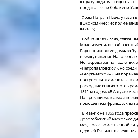
к праху родительницы в лето 
продана в село Собакино-Успен
Храм Петра и Павла указан в
в Экономических примечаниях
века. (5)
События 1812 года, связанные
Мало изменили свой внешний
Барышниковские дома, за Зу
время движения Наполеона к Мо
Непосредственно подле них 
«Петропавловской», но среди
«Георгиевской». Она поражае
построения знаменитаго в С
расходных книгах этого храма
1812-м годом: «В Августе мес
По преданием, в самой церкв
помещением французским ген
В мае-июне 1866 года преос
Дорогобужский несколько дне
мая, после Божественной лит
церквей Вязьмы, и среди них 