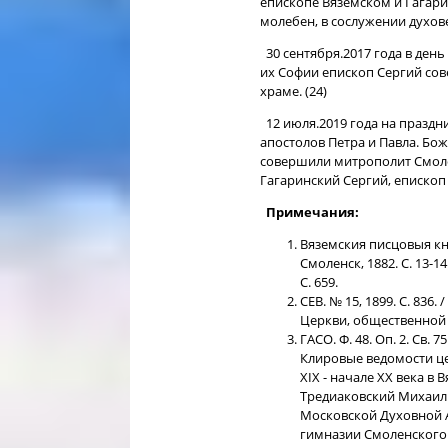
епископе Вяземском и Гагарин
молебен, в сослужении духове
30 сентября.2017 года в ден
их Софии епископ Сергий со
храме. (24)
12 июля.2019 года на праздн
апостолов Петра и Павла. Бо
совершили митрополит Смоле
Гагаринский Сергий, епископ
Примечания:
Вяземския писцовыя кн
Смоленск, 1882. С. 13-1
С. 659.
СЕВ. № 15, 1899. С. 836
Церкви, общественной 
ГАСО. Ф. 48. Оп. 2. Св. 
Клировые ведомости цер
XIX - начале XX века в 
Тредиаковский Михаил 
Московской Духовной Ак
гимназии Смоленского з