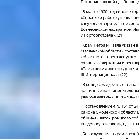
Петропавловской ц. – Военведу
В марте 1950 года инспектор
«Справке о работе управлени
«неудовлетворительное сост
Вознесенской надвратной, Я
и Горторготдела». (21)
Храм Петра и Павла указан в
Смоленской области», состав
Областного Совета депутато
охраны, содержания и рестав
«Памятники архитектуры» чита
III Интернационала. (22)
В конце семидесятых - начал
частичные восстановительные
удалось завершить, и он долг
Постановлением № 151 от 24
района Смоленской области В
общине Свято-Троицкого соб
Введенскую церковь, ц. Петра 
Богослужение в храме возоб