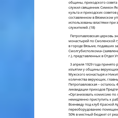
общины, приходского совета и
служил священник Симеон Яко
культа и приходских советов
составленном в Вяземском уп
использованы властями при 
служителей. (18)
Петропавловская церковь зна
монастырей по Смоленской г
в городе Вязьме, подавших з
Смолгубисполкома» (заявлени
г.), представленных в Отдел Уп
3 апреля 1929 года принято
изъятии у общины верующих 
Мужского монастыря и Никитс
количества верующих, главн
Петропавловская – осталось 4
ликвидации приходов Предте
«Организовать комиссию по 
немедленно приступить к ра
Военведу под клуб Красной А
переоборудованию помещения,
50% в местный бюджет от ре