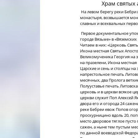
Храм святых 
На левом берегу реки Бебри 
монастыря, возвышается мону
славных и всехвальных перво
Первое документальное упом
городе Вязьме» в «Вяземских 
Читаем в них: «Церковь Святы
Икона местная Святых Апостол
Великомученика Георгия на 
на празелени, Икона местная
Царские и сень и столпцы на 
напрестольное печать Литовск
месячных, два Пролога ветхие 
Полууставье печать Литовская
церковь и в церкви всякое ц
церкви служит Поп Алексей Як
двора его и огорода 24 сажени
реке Бебреи евож Попов огоро
проскурницино вдоль 20, попе
место дворовое тяглое пусто
сажен, а ныне тем пустым м
по данной воеводской Федора