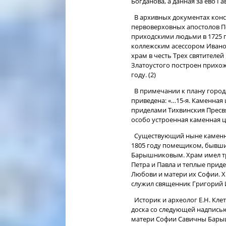
Богданова, а данная за ево Га
В архивных документах конси
первоверховных апостолов Пе
приходскими людьми в 1725 
коллежским асессором Ивано
храм в честь Трех святителей
Златоустого построен прихо
году. (2)
В примечании к плану города
приведена: «…15-я. Каменная 
приделами Тихвинския Пресв
особо устроенная каменная ц
Существующий ныне каменный
1805 году помещиком, бывш
Барышниковым. Храм имел три
Петра и Павла и теплые прид
Любови и матери их Софии. Х
служил священник Григорий И
Историк и археолог Е.Н. Клет
доска со следующей надпись
матери Софии Савичны Барыш