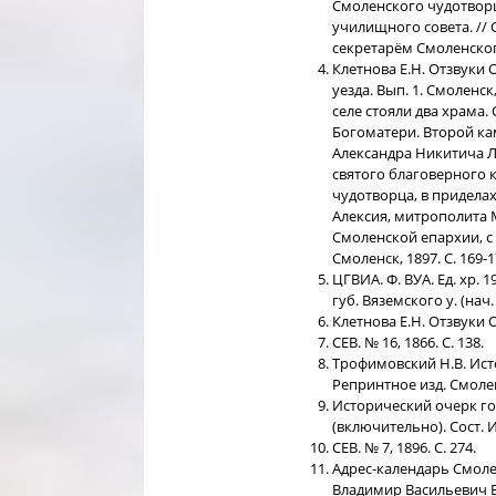
Смоленского чудотворц
училищного совета. //
секретарём Смоленског
Клетнова Е.Н. Отзвуки
уезда. Вып. 1. Смоленск,
селе стояли два храма.
Богоматери. Второй ка
Александра Никитича Л
святого благоверного 
чудотворца, в придела
Алексия, митрополита М
Смоленской епархии, с
Смоленск, 1897. С. 169-1
ЦГВИА. Ф. ВУА. Ед. хр. 
губ. Вяземского у. (нач. 
Клетнова Е.Н. Отзвуки 
СЕВ. № 16, 1866. С. 138.
Трофимовский Н.В. Ист
Репринтное изд. Смоленс
Исторический очерк го
(включительно). Сост. И.
СЕВ. № 7, 1896. С. 274.
Адрес-календарь Смолен
Владимир Васильевич Ве