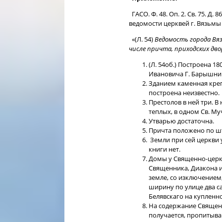
ГАСО. Ф. 48. Оп. 2. Св. 75. Д.
ведомости церквей г. Вязьмы и
«(Л. 54)
Ведомость города Вяз
числе причта, приходских двор
(Л. 54об.) Построена 
Ивановича Г. Барышни
Зданием каменная креп
построена неизвестно.
Престолов в ней три. В
теплых, в одном Св. Му
Утварью достаточна.
Причта положено по шт
Земли при сей церкви 
книги нет.
Домы у Священно-церко
Священника, Диакона 
земле, со изключением,
ширину по улице два са
Белявскаго на купленн
На содержание Священ
получается, пропитыва