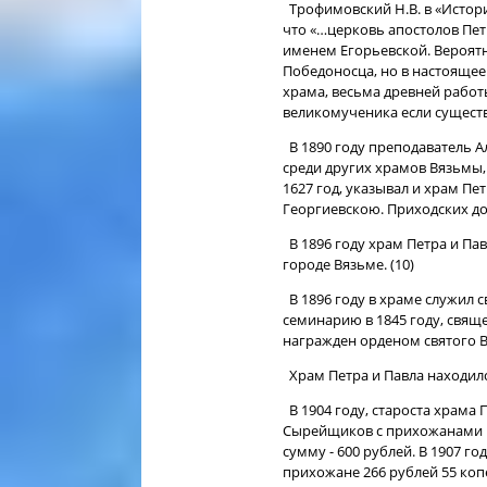
Трофимовский Н.В. в «Истор
что «…церковь апостолов Пет
именем Егорьевской. Вероятн
Победоносца, но в настоящее 
храма, весьма древней работ
великомученика если существов
В 1890 году преподаватель А
среди других храмов Вязьмы,
1627 год, указывал и храм Пет
Георгиевскою. Приходских дом
В 1896 году храм Петра и Па
городе Вязьме. (10)
В 1896 году в храме служил 
семинарию в 1845 году, свяще
награжден орденом святого Вл
Храм Петра и Павла находилс
В 1904 году, староста храма
Сырейщиков с прихожанами 
сумму - 600 рублей. В 1907 г
прихожане 266 рублей 55 копе