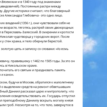
м Вяземским
и в 1340 году под знаменами
 Давидовичей). Постоянные распри между
у. Другие историки считают, что благоверный
е Александра Глебовича - это одно лицо.
их владений (1356 г.), они чувствовали себя не
ом возрасте, тяготясь распрей своих двоюродных
л в Переславль-Залесский. В смирении и кротости
Николая чудотворца у городских ворот. После
и у стен храма, и тело обернули берестой.
олотую цепь и записку со словами: «Аз есмь
вичу, правившему с 1462 по 1505 годы. За это он
лись в Никольском храме.
почитать его святым и праздновать память
 и канон.
ском, будучи в Москве, обратился к малолетнему
й о выделении средств на ремонт обветшавших
обный Даниил рассказал царю и митрополиту, что
ления освидетельствовать их. Государь отпустил
шил преподобному Даниилу вскрыть могилу князя
и гроб. Несмотря на то, что тело, завернутое в