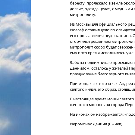
бересту, пролежало в земле окол
долгие, одежда целая, с медными
митрополиту.
Из Москвы для официального реш
Иоасаф оставил дело по освидете
его прославления недостаточно.
огорчился решением митрополита и
митрополит скоро будет свержен 
ему в это время исполнилось уже 
Заботы подвижника о прославлен
Даниилом, осталось у жителей Пер
празднование благоверного княз
При мощах святого князя Андрея 
святого князя, его образ, стоявш
В настоящее время мощи святого 
женского монастыря города Перес
На иконах он изображается: «подо
Иеромонах Даниил (Сычёв).