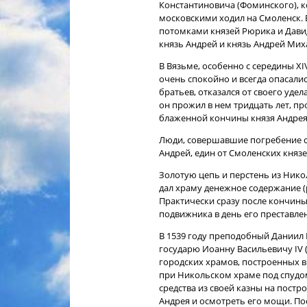
Константиновича (Фоминского), к
московскими ходил на Смоленск. 
потомками князей Рюрика и Давид
князь Андрей и князь Андрей Мих
В Вязьме, особенно с середины ХIV
очень спокойно и всегда опасали
братьев, отказался от своего уде
он прожил в нем тридцать лет, п
блаженной кончины князя Андрея, п
Люди, совершавшие погребение св
Андрей, един от Смоленских князе
Золотую цепь и перстень из Нико
дал храму денежное содержание (
Практически сразу после кончины
подвижника в день его преставлен
В 1539 году преподобный Даниил 
государю Иоанну Васильевичу IV 
городских храмов, построенных в
при Никольском храме под спудом
средства из своей казны на пост
Андрея и осмотреть его мощи. Пос