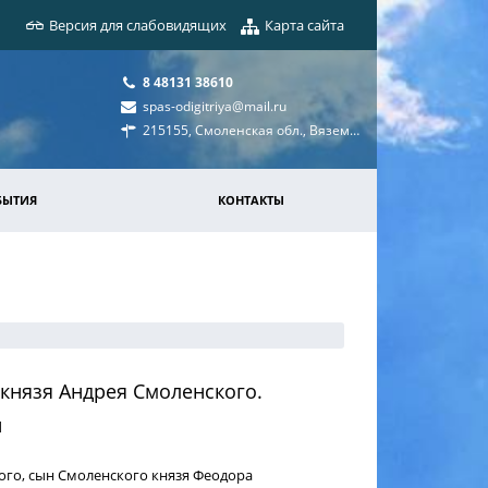
Версия для слабовидящих
Карта сайта
8 48131 38610
spas-odigitriya@mail.ru
215155, Смоленская обл., Вяземский р-н, п/о Богородицкое, д. Мартюхи, д. 1
БЫТИЯ
КОНТАКТЫ
о князя Андрея Смоленского.
й
го, сын Смоленского князя Феодора