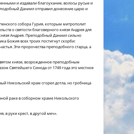
ленными и издавали благоухание, волосы русые и
реподобный Даниил отправил донесение царю и
пенского собора Гурия, которым митрополит
льств о святости благоверного князя Андрея для
князя Андрея. Преподобный Даниил сильно
ика Божия всех троих постигнут скорби:
частья. Эти пророчества преподобного старца, а
святом князе, возрожденное преподобным
азом Святейшего Синода от 1749 года это местное
ный Никольский храм сгорел дотла, но гробница
енной раке в соборном храме Никольского
 в руке крест, в другой меч».