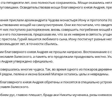
о ста пятидесяти лет, оно полностью сохранилось. Мощи оказались нет
 пуговицами. Освидетельствовав мощи благоверного князя Андрея, п
ения прислали архимандрита Чудова монастыря Иону и протопопа Ус
льствованию мощей на самоусмотрение. Они же посчитали, что свидете
 От них поступило распоряжение, вновь совершить погребение мощей 
 его посланников, предсказав им, что за их неверие в святость угодн
с престола, Гурий лишится любимого сына, Иону постигнут разные нес
восемьдесят лет, в точности сбылись.
ии благоверного князя Андрея не прошли напрасно. Воспоминание о 
еславля-Залесского, а память его продолжали праздновать местно. Ук
я Андрея утверждено официально.
совершались многие чудеса. Так, во время одного из пожаров деревян
ий рядом, пелена и икона Божией Матери остались целы и невредимы.
благоверного князя Андрея обретены и покоятся в специально устро
лавля-Залесского.
бием рус, главою плешаст, брада аки Никиты мученика, ризы княжеския,