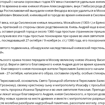
оторый с начала сороковых годов ХIV века становится удельным
князе
В те времена в нем княжил Иоанн Александрович, внук Глеба (из рода
а Ростиславовичей вынудили князя Феодора вскоре удалиться в Москв
айлович Вяземский, княживший в городе во время княжения в Смоленск
 века, когда Смоленские князья лишились Можайских (1303 г.) и Брянск
сь претензий со стороны своих родственников. Князь Андрей еще в юн
ла, оставил родной город и около 1360 года простым странником прише
рослужив все эти годы простым пономарем при храме во имя святителя 
оследовавшей 27 октября / 9 ноября (н. ст.) 1390 года, его похоронил
ятого подвижника, обнаружили наследственный княжеский перстень, з
й».
льского храма позже передали в Москву великому князю Иоанну Василе
ругу). Вериги святого благоверного князя Андрея долгое время храни
 благоверного князя-пономаря жители Переславля-Залесского начали 
ия - 27 октября, написали его образ, составили службу, особые стихиры
Переславский, основатель Свято-Троицкой обители в Переславле-Залес
(Грозному), своему крестному сыну и митрополиту Иоасафу с просьбо
 честь пророка Иоанна Предтечи и во имя святителя Николая. Препод
 лежат мощи благоверного Андрея, князя Смоленского, и просил дозво
ройку новых храмов на месте древних и вместе с митрополитом разре
ле молебна разобрали надгробный памятник, раскопали могилу, открыл